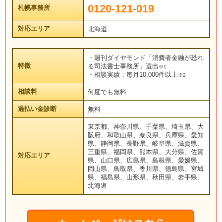
0120-121-019
札幌事務所
対応エリア
北海道
・週刊ダイヤモンド「消費者金融が恐れ
特徴
る司法書士事務所」選出
※1
・相談実績：毎月10,000件以上
※2
相談料
何度でも無料
過払い金診断
無料
東京都、神奈川県、千葉県、埼玉県、大
阪府、和歌山県、奈良県、兵庫県、愛知
県、静岡県、長野県、岐阜県、滋賀県、
三重県、福岡県、熊本県、大分県、佐賀
対応エリア
県、山口県、広島県、島根県、愛媛県、
岡山県、鳥取県、香川県、徳島県、宮城
県、福島県、山形県、秋田県、岩手県、
北海道