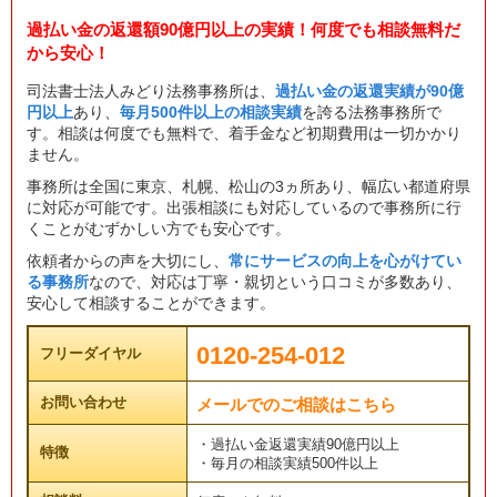
過払い金の返還額90億円以上の実績！何度でも相談無料だ
から安心！
司法書士法人みどり法務事務所は、
過払い金の返還実績が90億
円以上
あり、
毎月500件以上の相談実績
を誇る法務事務所で
す。相談は何度でも無料で、着手金など初期費用は一切かかり
ません。
事務所は全国に東京、札幌、松山の3ヵ所あり、幅広い都道府県
に対応が可能です。出張相談にも対応しているので事務所に行
くことがむずかしい方でも安心です。
依頼者からの声を大切にし、
常にサービスの向上を心がけてい
る事務所
なので、対応は丁寧・親切という口コミが多数あり、
安心して相談することができます。
0120-254-012
フリーダイヤル
お問い合わせ
メールでのご相談はこちら
・過払い金返還実績90億円以上
特徴
・毎月の相談実績500件以上