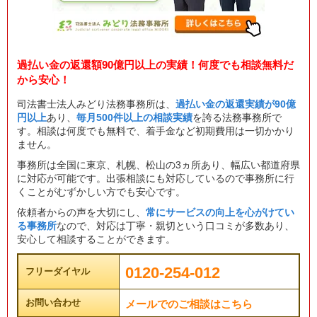
過払い金の返還額90億円以上の実績！何度でも相談無料だ
から安心！
司法書士法人みどり法務事務所は、
過払い金の返還実績が90億
円以上
あり、
毎月500件以上の相談実績
を誇る法務事務所で
す。相談は何度でも無料で、着手金など初期費用は一切かかり
ません。
事務所は全国に東京、札幌、松山の3ヵ所あり、幅広い都道府県
に対応が可能です。出張相談にも対応しているので事務所に行
くことがむずかしい方でも安心です。
依頼者からの声を大切にし、
常にサービスの向上を心がけてい
る事務所
なので、対応は丁寧・親切という口コミが多数あり、
安心して相談することができます。
0120-254-012
フリーダイヤル
お問い合わせ
メールでのご相談はこちら