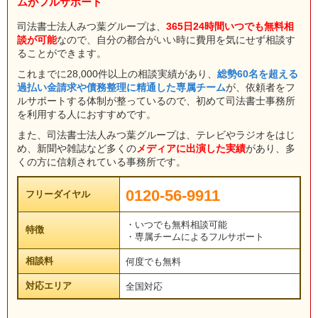
ムがフルサポート
司法書士法人みつ葉グループは、
365日24時間いつでも無料相
談が可能
なので、自分の都合がいい時に費用を気にせず相談す
ることができます。
これまでに28,000件以上の相談実績があり、
総勢60名を超える
過払い金請求や債務整理に精通した専属チーム
が、依頼者をフ
ルサポートする体制が整っているので、初めて司法書士事務所
を利用する人におすすめです。
また、司法書士法人みつ葉グループは、テレビやラジオをはじ
め、新聞や雑誌など多くの
メディアに出演した実績
があり、多
くの方に信頼されている事務所です。
0120-56-9911
フリーダイヤル
・いつでも無料相談可能
特徴
・専属チームによるフルサポート
相談料
何度でも無料
対応エリア
全国対応