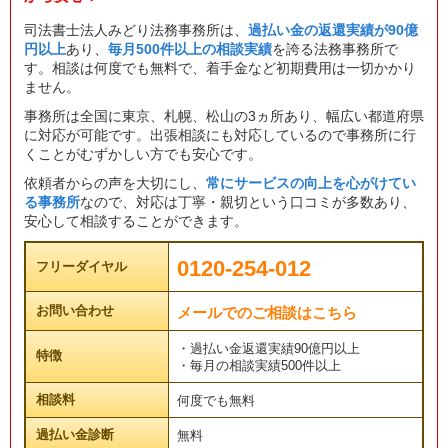
司法書士法人みどり法務事務所は、
過払い金の返還実績が90億
円以上
あり、
毎月500件以上の相談実績
を誇る法務事務所で
す。相談は何度でも無料で、着手金など初期費用は一切かかり
ません。
事務所は全国に東京、札幌、松山の3ヵ所あり、幅広い都道府県
に対応が可能です。出張相談にも対応しているので事務所に行
くことがむずかしい方でも安心です。
依頼者からの声を大切にし、
常にサービスの向上を心がけてい
る事務所
なので、対応は丁寧・親切という口コミが多数あり、
安心して相談することができます。
0120-254-012
フリーダイヤル
お問い合わせ
メールでのご相談はこちら
・過払い金返還実績90億円以上
特徴
・毎月の相談実績500件以上
相談料
何度でも無料
過払い金診断
無料