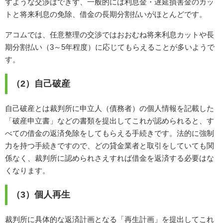
すような交渉はできず、一般的には利息金・遅延損害金のカッ
トと将来利息の免除、借金の長期分割払いがほとんどです。
アコムでは、任意整理の交渉ではおおむね将来利息カットや長
期分割払い（3～5年程度）に応じてもらえることが多いようで
す。
（2）自己破産
自己破産とは裁判所に申立人（債務者）の個人情報を記載した
「破産申立書」などの書類を提出してこれが認められると、す
べての借金の返済免除をしてもらえる手続きです。法的に強制
力を持つ手続きですので、どの貸金業者と取引をしていても関
係なく、裁判所に認められさえすれば借金を返済する必要はな
くなります。
（3）個人再生
裁判所に具体的な返済計画となる「再生計画」を提出してこれ