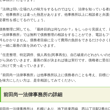
『法律は弱い立場の人の味方をするものではなく、法律を知っている者
で、他事務所とは違った熱意があります。他事務所以上に相談者と弁護
必要性を感じてるのでしょう。
債務整理に関しても、『最終目的は何なのか？』をしっかり見据えて、
一法律事務所』では無料で債務整理の相談をすることができ、電話もフ
料もかかりません。債務者目線に立って費用の負担をできるだけ小さく
と一緒に最善の策を決めていきます。
『任意整理、特定調停、個人再生(民事再生)、自己破産のどれがいいの
がら決めていきます。最善の策が決まれば後は実行です。債権者に受任
に向けて突っ走っていきます。
『前田尚一法律事務所』は他事務所以上に債務者のことを考え、目標に
を味方にしたい方は、是非相談してみてください。
前田尚一法律事務所の詳細
前田尚一法律事務所は、札幌にあり、地下鉄東西線、西11丁目駅2番出