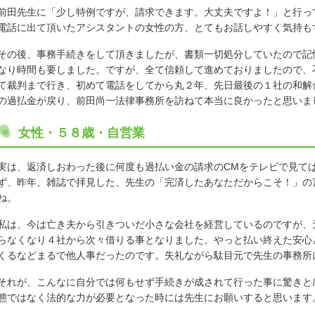
前田先生に「少し特例ですが、請求できます。大丈夫ですよ！」と行っ
電話に出て頂いたアシスタントの女性の方、とてもお話しやすく気持も
その後、事務手続きをして頂きましたが、書類一切処分していたので記
なり時間も要しました。ですが、全て信頼して進めておりましたので、
て裁判まで行き、初めて電話をしてから丸２年、先日最後の１社の和解
の過払金が戻り、前田尚一法律事務所を訪ねて本当に良かったと思いま
女性・５８歳・自営業
実は、返済しおわった後に何度も過払い金の請求のCMをテレビで見て
ず、昨年、雑誌で拝見した、先生の「完済したあなただからこそ！」の
ね。
私は、今は亡き夫から引きついだ小さな会社を経営しているのですが、
らなくなり４社から次々借りる事となりました。やっと払い終えた安心
くるなどまるで他人事だったのです。失礼ながら駄目元で先生の事務所
それが、こんなに自分では何もせず手続きが成されて行った事に驚きと
態ではなく法的な力が必要となった時には先生にお願いすると思います