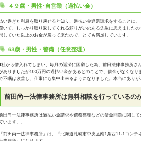
４９歳・男性･自営業（過払い金）
払い過ぎた利息を取り戻せると知り、過払い金返還請求をすることに。
聞いて、しっかり取り返してくれる頼りがいのある先生に思えましたの
想していた以上のお金が戻って来たので、とても満足しています。
63歳・男性・警備（任意整理）
4社から借入れてしまい、毎月の返済に困窮した為、前田法律事務所さん
がありましたが100万円の過払い金があるとのことで、借金がなくなり
で不眠は改善し、仕事にも集中出来るようになりました。本当にありが
前田尚一法律事務所は無料相談を行っているの
前田尚一法律事務所は過払い金請求や債務整理などの借金問題に関して
ています。。
『前田尚一法律事務所』は、『北海道札幌市中央区南1条西11-1コンチ
士事務所』になります。