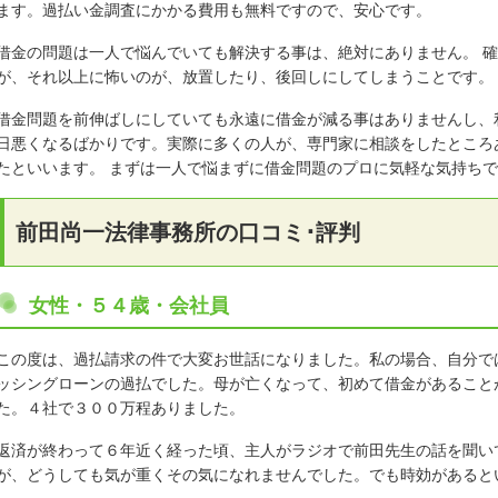
ます。過払い金調査にかかる費用も無料ですので、安心です。
借金の問題は一人で悩んでいても解決する事は、絶対にありません。 確
が、それ以上に怖いのが、放置したり、後回しにしてしまうことです。
借金問題を前伸ばしにしていても永遠に借金が減る事はありませんし、
日悪くなるばかりです。実際に多くの人が、専門家に相談をしたところ
たといいます。 まずは一人で悩まずに借金問題のプロに気軽な気持ち
前田尚一法律事務所の口コミ･評判
女性・５４歳・会社員
この度は、過払請求の件で大変お世話になりました。私の場合、自分で
ッシングローンの過払でした。母が亡くなって、初めて借金があること
た。４社で３００万程ありました。
返済が終わって６年近く経った頃、主人がラジオで前田先生の話を聞い
が、どうしても気が重くその気になれませんでした。でも時効があると