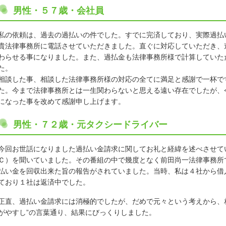
男性・５７歳・会社員
私の依頼は、過去の過払いの件でした。すでに完済しており、実際過払
貴法律事務所に電話させていただきました。直ぐに対応していただき、
わらせる事になりました。また、過払金も法律事務所様で計算していた
た。
相談した事、相談した法律事務所様の対応の全てに満足と感謝で一杯で
た。今まで法律事務所とは一生関わらないと思える遠い存在でしたが、
になった事を改めて感謝申し上げます。
男性・７２歳・元タクシードライバー
今回お世話になりました過払い金請求に関してお礼と経緯を述べさせて
Ｃ）を聞いていました。その番組の中で幾度となく前田尚一法律事務所
払い金を回収出来た旨の報告がされていました。当時、私は４社から借
ており１社は返済中でした。
正直、過払い金請求には消極的でしたが、だめで元々という考えから、
がやすし”の言葉通り、結果にびっくりしました。