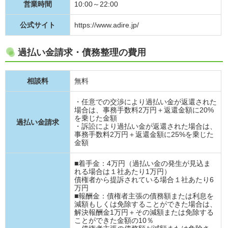
営業時間
10:00～22:00
公式サイト
https://www.adire.jp/
過払い金請求・債務整理の費用
相談料
無料
・任意での交渉により過払い金が返還された
場合は、事務手数料2万円＋返還金額に20%
を乗じた金額
過払い金請求
・訴訟により過払い金が返還された場合は、
事務手数料2万円＋返還金額に25%を乗じた
金額
■着手金：4万円（過払い金の発生が見込ま
れる場合は１社あたり1万円）
債権者から提訴されている場合１社あたり6
万円
■報酬金：債権者主張の債務額または利息を
減額もしくは免除することができた場合は、
解決報酬金1万円＋その減額または免除する
ことができた金額の10％