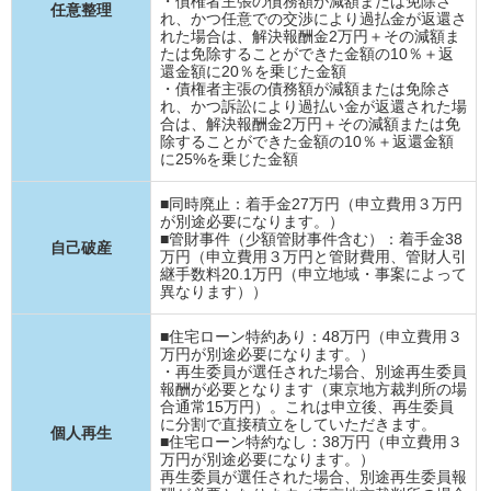
・債権者主張の債務額が減額または免除さ
任意整理
れ、かつ任意での交渉により過払金が返還さ
れた場合は、解決報酬金2万円＋その減額ま
たは免除することができた金額の10％＋返
還金額に20％を乗じた金額
・債権者主張の債務額が減額または免除さ
れ、かつ訴訟により過払い金が返還された場
合は、解決報酬金2万円＋その減額または免
除することができた金額の10％＋返還金額
に25%を乗じた金額
■同時廃止：着手金27万円（申立費用３万円
が別途必要になります。）
■管財事件（少額管財事件含む）：着手金38
自己破産
万円（申立費用３万円と管財費用、管財人引
継手数料20.1万円（申立地域・事案によって
異なります））
■住宅ローン特約あり：48万円（申立費用３
万円が別途必要になります。）
・再生委員が選任された場合、別途再生委員
報酬が必要となります（東京地方裁判所の場
合通常15万円）。これは申立後、再生委員
に分割で直接積立をしていただきます。
個人再生
■住宅ローン特約なし：38万円（申立費用３
万円が別途必要になります。）
再生委員が選任された場合、別途再生委員報