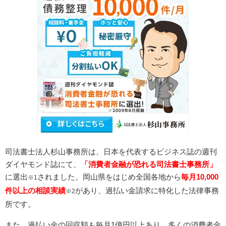
司法書士法人杉山事務所は、日本を代表するビジネス誌の週刊
ダイヤモンド誌にて、
「消費者金融が恐れる司法書士事務所」
に選出
されました。岡山県をはじめ全国各地から
毎月10,000
※1
件以上の相談実績
があり、過払い金請求に特化した法律事務
※2
所です。
また、過払い金の回収額も毎月1億円以上あり、多くの消費者金