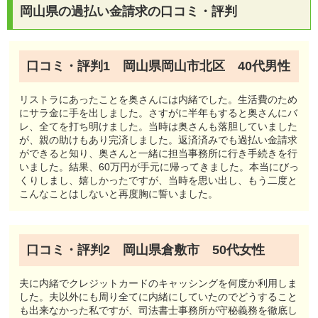
キング3選
岡山県の過払い金請求の口コミ・評判
岡山県で過払い金請求の相談ができる司法書士事務所一覧
岡山県で過払い金請求の相談ができる弁護士事務所一覧
岡山県の過払い金請求シミュレーション
口コミ・評判1 岡山県岡山市北区 40代男性
岡山県の過払い金請求の特徴と動向
リストラにあったことを奥さんには内緒でした。生活費のため
岡山県の法律事務所以外の過払い金請求相談窓口一覧
にサラ金に手を出しました。さすがに半年もすると奥さんにバ
岡山県の過払い金請求についてのよくある質問
レ、全てを打ち明けました。当時は奥さんも落胆していました
が、親の助けもあり完済しました。返済済みでも過払い金請求
岡山県で多い過払い金請求について
ができると知り、奥さんと一緒に担当事務所に行き手続きを行
いました。結果、60万円が手元に帰ってきました。本当にびっ
くりしまし、嬉しかったですが、当時を思い出し、もう二度と
こんなことはしないと再度胸に誓いました。
口コミ・評判2 岡山県倉敷市 50代女性
夫に内緒でクレジットカードのキャッシングを何度か利用しま
した。夫以外にも周り全てに内緒にしていたのでどうすること
も出来なかった私ですが、司法書士事務所が守秘義務を徹底し