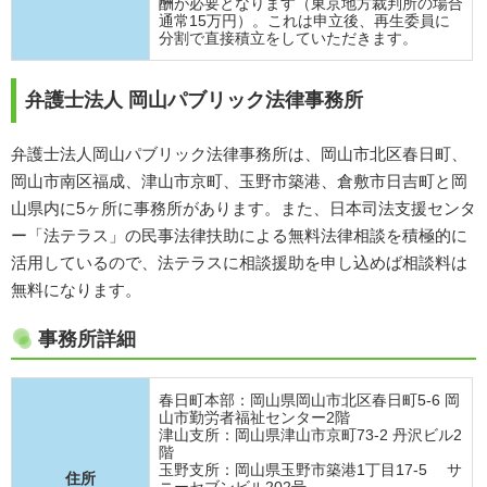
酬が必要となります（東京地方裁判所の場合
通常15万円）。これは申立後、再生委員に
分割で直接積立をしていただきます。
弁護士法人 岡山パブリック法律事務所
弁護士法人岡山パブリック法律事務所は、岡山市北区春日町、
岡山市南区福成、津山市京町、玉野市築港、倉敷市日吉町と岡
山県内に5ヶ所に事務所があります。また、日本司法支援センタ
ー「法テラス」の民事法律扶助による無料法律相談を積極的に
活用しているので、法テラスに相談援助を申し込めば相談料は
無料になります。
事務所詳細
春日町本部：岡山県岡山市北区春日町5-6 岡
山市勤労者福祉センター2階
津山支所：岡山県津山市京町73-2 丹沢ビル2
階
玉野支所：岡山県玉野市築港1丁目17-5 サ
住所