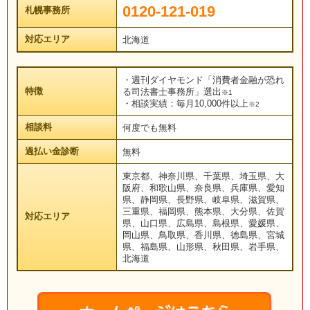
0120-121-019
札幌事務所
対応エリア
北海道
・週刊ダイヤモンド「消費者金融が恐れ
特徴
る司法書士事務所」選出
※1
・相談実績：毎月10,000件以上
※2
相談料
何度でも無料
過払い金診断
無料
東京都、神奈川県、千葉県、埼玉県、大
阪府、和歌山県、奈良県、兵庫県、愛知
県、静岡県、長野県、岐阜県、滋賀県、
三重県、福岡県、熊本県、大分県、佐賀
対応エリア
県、山口県、広島県、島根県、愛媛県、
岡山県、鳥取県、香川県、徳島県、宮城
県、福島県、山形県、秋田県、岩手県、
北海道