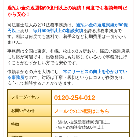
過払い金の返還額90億円以上の実績！何度でも相談無料だ
から安心！
司法書士法人みどり法務事務所は、
過払い金の返還実績が90億
円以上
あり、
毎月500件以上の相談実績
を誇る法務事務所で
す。相談は何度でも無料で、着手金など初期費用は一切かかり
ません。
事務所は全国に東京、札幌、松山の3ヵ所あり、幅広い都道府県
に対応が可能です。出張相談にも対応しているので事務所に行
くことがむずかしい方でも安心です。
依頼者からの声を大切にし、
常にサービスの向上を心がけてい
る事務所
なので、対応は丁寧・親切という口コミが多数あり、
安心して相談することができます。
0120-254-012
フリーダイヤル
お問い合わせ
メールでのご相談はこちら
・過払い金返還実績90億円以上
特徴
・毎月の相談実績500件以上