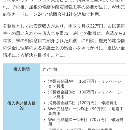
れ。その後、屋根の修繕や耐震補強工事の必要が生じ、Web完
結型カードローン2社と信販会社1社を追加で利用。
公務員としての安定収入があり、手取り月収32万円。古民家再
生への思い入れから借入れを重ね、6社との取引に。完済から3
年後、県の相談窓口で紹介された弁護士に相談。歴史的建造物
の保全に理解のある弁護士との出会いをきっかけに、過払い金
請求による解決を目指すことに。
借入期間
約7年間
消費者金融A社（150万円）- リノベーシ
ョン費用
消費者金融B社（130万円）- リノベーシ
ョン費用
消費者金融C社（120万円）- 修繕費用
借入先と借入目
的
Web完結型ローンD社（90万円）- 耐震工
事費用
Web完結型ローンE社（70万円）- 修繕費
用