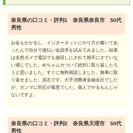
奈良県の過払い金請求の特徴と動向
奈良県の法律事務所以外の過払い金請求相談窓口一覧
奈良県の口コミ・評判1 奈良県奈良市 50代
奈良県の過払い金請求についてのよくある質問
男性
奈良県で多い過払い金請求について
お金もかかるし、インターネットにやり方が書いてあ
ったんで自分で過払い金請求を試みてみました。結果
は全然ダメで電話でも後回しにされて相手にさていな
い感じでした。めちゃムカついて絶対に取り返したろ
うと思いました。すぐに無料相談しました。無事に取
り返せました。流石です。大手消費者金融会社でした
が、ホンマに対応が最悪でした。個人でやるもんじゃ
ないですよ。
奈良県の口コミ・評判2 奈良県天理市 50代
男性