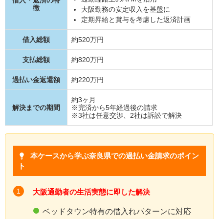
徴
大阪勤務の安定収入を基盤に
定期昇給と賞与を考慮した返済計画
借入総額
約520万円
支払総額
約820万円
過払い金返還額
約220万円
約3ヶ月
解決までの期間
※完済から5年経過後の請求
※3社は任意交渉、2社は訴訟で解決
本ケースから学ぶ奈良県での過払い金請求のポイン
ト
大阪通勤者の生活実態に即した解決
ベッドタウン特有の借入れパターンに対応