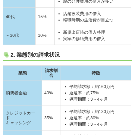
親の介護費用の借入が多い
店舗改装費用の借入
40代
15%
転職時期の生活費が目立つ
新規出店時の借入整理
～30代
10%
実家の修繕費用の借入
2. 業態別の請求状況
請求割
業態
特徴
合
平均請求額：約160万円
消費者金融
40%
返還率：約75%
処理期間：3～4ヶ月
平均請求額：約130万円
クレジットカー
ド
35%
返還率：約80%
キャッシング
処理期間：3～4ヶ月