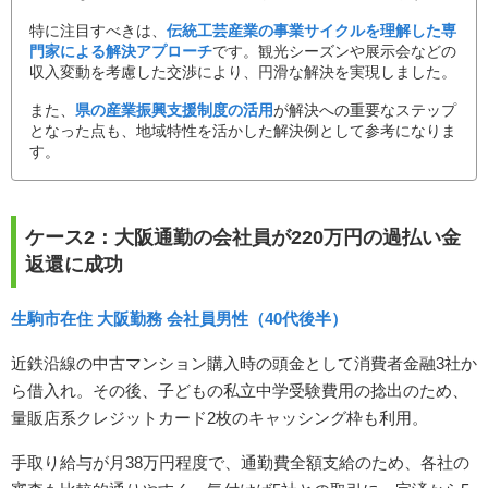
特に注目すべきは、
伝統工芸産業の事業サイクルを理解した専
門家による解決アプローチ
です。観光シーズンや展示会などの
収入変動を考慮した交渉により、円滑な解決を実現しました。
また、
県の産業振興支援制度の活用
が解決への重要なステップ
となった点も、地域特性を活かした解決例として参考になりま
す。
ケース2：大阪通勤の会社員が220万円の過払い金
返還に成功
生駒市在住 大阪勤務 会社員男性（40代後半）
近鉄沿線の中古マンション購入時の頭金として消費者金融3社か
ら借入れ。その後、子どもの私立中学受験費用の捻出のため、
量販店系クレジットカード2枚のキャッシング枠も利用。
手取り給与が月38万円程度で、通勤費全額支給のため、各社の