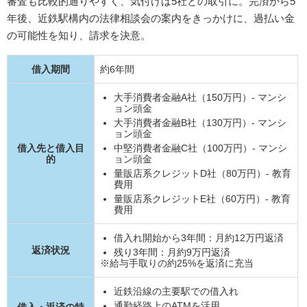
審査も比較的通りやすく、気付けば5社との取引に。完済から5
年後、近鉄駅構内の法律相談会の案内をきっかけに、過払い金
の可能性を知り、請求を決意。
借入期間
約6年間
大手消費者金融A社（150万円）- マンシ
ョン頭金
大手消費者金融B社（130万円）- マンシ
ョン頭金
借入先と借入目
中堅消費者金融C社（100万円）- マンシ
的
ョン頭金
量販店系クレジットD社（80万円）- 教育
費用
量販店系クレジットE社（60万円）- 教育
費用
借入れ開始から3年間：月約12万円返済
返済状況
残り3年間：月約9万円返済
※給与手取りの約25%を返済に充当
近鉄沿線の主要駅での借入れ
通勤経路上のATMを活用
借入・返済の特