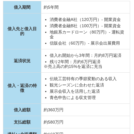
借入期間
約5年間
消費者金融A社（120万円）- 開業資金
消費者金融B社（100万円）- 開業資金
借入先と借入目
地銀系カードローン（80万円）- 運転資
的
金
信販会社（60万円）- 展示会出展費用
借入れ開始から3年間：月約8万円返済
返済状況
残り2年間：月約6万円返済
※売上高の約15%を返済に充当
伝統工芸特有の季節変動のある収入
観光シーズンに合わせた返済
借入・返済の特
徴
展示会収入を活用した返済
青色申告による収支管理
借入総額
約360万円
支払総額
約580万円