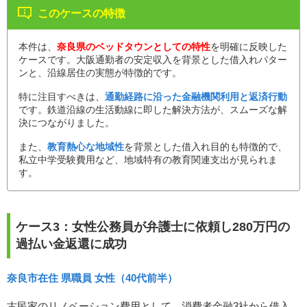
このケースの特徴
本件は、
奈良県のベッドタウンとしての特性
を明確に反映した
ケースです。大阪通勤者の安定収入を背景とした借入れパター
ンと、沿線居住の実態が特徴的です。
特に注目すべきは、
通勤経路に沿った金融機関利用と返済行動
です。鉄道沿線の生活動線に即した解決方法が、スムーズな解
決につながりました。
また、
教育熱心な地域性
を背景とした借入れ目的も特徴的で、
私立中学受験費用など、地域特有の教育関連支出が見られま
す。
ケース3：女性公務員が弁護士に依頼し280万円の
過払い金返還に成功
奈良市在住 県職員 女性（40代前半）
古民家のリノベーション費用として、消費者金融3社から借入