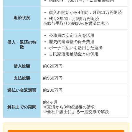
信販会社（60万円）- 緊急補修費用
借入れ開始から4年間：月約11万円返済
返済状況
残り3年間：月約9万円返済
※給与手取りの約30%を返済に充当
公務員の安定収入を活用
歴史的建造物の保全費用
借入・返済の特
徴
ボーナス払いを活用した返済
古民家活用補助金との併用
借入総額
約620万円
支払総額
約960万円
過払い金返還額
約280万円
約4ヶ月
解決までの期間
※完済から3年経過後の請求
※全社弁護士による一括交渉で解決