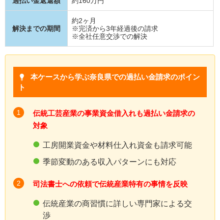
過払い金返還額
約160万円
約2ヶ月
解決までの期間
※完済から3年経過後の請求
※全社任意交渉での解決
本ケースから学ぶ奈良県での過払い金請求のポイン
ト
伝統工芸産業の事業資金借入れも過払い金請求の
対象
工房開業資金や材料仕入れ資金も請求可能
季節変動のある収入パターンにも対応
司法書士への依頼で伝統産業特有の事情を反映
伝統産業の商習慣に詳しい専門家による交
渉