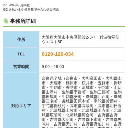
※1 2009年8月掲載
※2 過払い金や債務整理を含む借金問題
事務所詳細
大阪府大阪市中央区難波2-3-7 難波御堂筋
住所
ウエスト8F
0120-129-034
TEL
営業時間
9:00～19:00
奈良県全域（奈良市・大和高田市・大和郡山
市・天理市・橿原市・桜井市・五條市・御所
市・生駒市・香芝市・葛城市・宇陀市・山辺
郡山添村・生駒郡平群町・生駒三郷町・生駒
郡斑鳩町・生駒郡安町・磯城郡川西町・磯城
郡三宅町・磯城郡田原本町・宇陀郡曽爾村・
対応エリア
宇陀郡御杖村・高市郡高取町・高市郡明日香
村・北葛城郡上牧町・北葛城郡王寺町・北葛
城郡広陵町・北葛城郡河合町・吉野郡吉野
町・吉野郡大淀町・吉野郡下市町・吉野郡黒
滝村・吉野郡天川村・吉野郡野迫川村・吉野