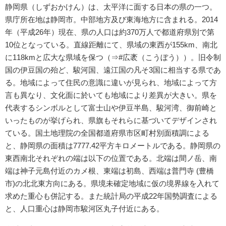
静岡県（しずおかけん）は、太平洋に面する日本の県の一つ。
県庁所在地は静岡市。中部地方及び東海地方に含まれる。2014
年（平成26年）現在、県の人口は約370万人で都道府県別で第
10位となっている。直線距離にて、県域の東西が155km、南北
に118kmと広大な県域を保つ（⇒#広袤（こうぼう））。旧令制
国の伊豆国の殆ど、駿河国、遠江国の凡そ3国に相当する県であ
る。地域によって住民の意識に違いが見られ、地域によって方
言も異なり、文化面に於いても地域により差異が大きい。県を
代表するシンボルとして富士山や伊豆半島、駿河湾、御前崎と
いったものが挙げられ、県旗もそれらに基づいてデザインされ
ている。国土地理院の全国都道府県市区町村別面積調による
と、静岡県の面積は7777.42平方キロメートルである。静岡県の
東西南北それぞれの端は以下の位置である。北端は間ノ岳、南
端は神子元島付近のカメ根、東端は初島、西端は普門寺 (豊橋
市)の北北東方向にある。県境未確定地域に仮の境界線を入れて
求めた重心も併記する。また統計局の平成22年国勢調査による
と、人口重心は静岡市駿河区丸子付近にある。