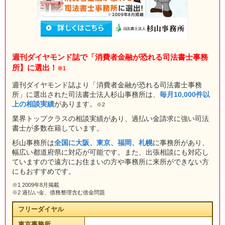
週刊ダイヤモンド誌で「消費者金融が恐れる司法書士事務
所】に選出！
※1
週刊ダイヤモンド誌より「消費者金融が恐れる司法書士事務
所」に選出された司法書士法人杉山事務所は、
毎月10,000件以
上の相談実績
があります。
※2
業界トップクラスの相談実績があり、過払い金請求に強い司法
書士が多数在籍しています。
杉山事務所は
全国に大阪、東京、福岡、札幌
に事務所があり、
幅広い都道府県に対応が可能です。また、出張相談にも対応し
ていますので遠方にお住まいの方や事務所に来所ができない方
にもおすすめです。
※1 2009年8月掲載
※2 過払い金、債務整理含む借金問題
フリーダイヤル
東京事務所