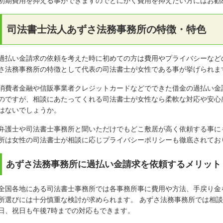
初期費用を抑える事ができますのでとにかく費用を抑えたい方にはお勧
司法書士法人あずさ法務事務所の特徴・特色
過払い金請求の依頼を考えた時に初めての方は費用やプライバシーなど
さ法務事務所の特徴として代表の司法書士が女性である事が挙げられま
消費者金融や信販事業者クレジットカードなどでできた借金の過払い金
のですが、相談にあたってくれる司法書士が女性なら柔軟な対応や安心
はないでしょうか。
弁護士や司法書士事務所と聞いただけでもどこ敷居が高く依頼する事に
所は女性の司法書士が相談に応じプライバシーポリシーも徹底されてお
あずさ法務事務所に過払い金請求を依頼するメリット
全国各地にある司法書士事務所では各事務所事に費用や方法、手戻り金
所選びには十分慎重な検討が求められます。 あずさ法務事務所では相
日、祝日も午後7時までの対応もできます。