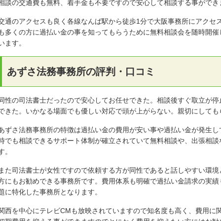
相談の交通費も無料、着手金も不要ですので安心して相談する事ができ
交通のアクセスも良く各線なんば駅から徒歩1分で大阪事務所にアクセ
も多くの方に過払い金の事を知ってもらうために無料相談会を随時開催
います。
あずさ法務事務所の評判・口コミ
同性の司法書士だったので安心してお任せできた。相談後すぐ取立が停
できた。いかなる場面でも優しい対応で頭が上がらない。親切にしても
あずさ法務事務所の特徴は過払い金の費用が安い事や過払い金が発生し
時でも相談できるサポート体制が確立されていて無料相談や、出張相談
す。
また司法書士が女性ですので依頼する方が同性であると話しやすい環境
方にもお勧めできる事務所です。費用体系も明確で過払い金請求の実績
題に特化した事務所となります。
関西を中心にテレビCMも放映されていますので知名度も高く、費用に