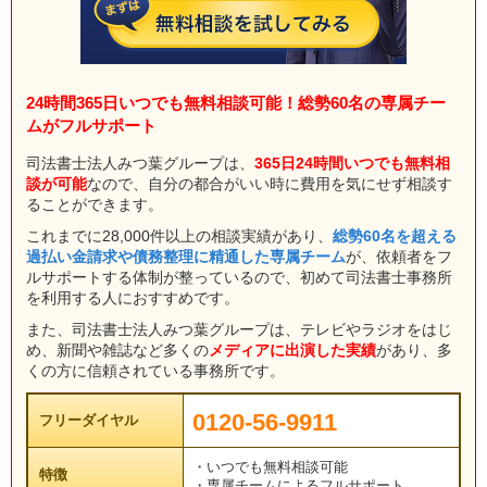
24時間365日いつでも無料相談可能！総勢60名の専属チー
ムがフルサポート
司法書士法人みつ葉グループは、
365日24時間いつでも無料相
談が可能
なので、自分の都合がいい時に費用を気にせず相談す
ることができます。
これまでに28,000件以上の相談実績があり、
総勢60名を超える
過払い金請求や債務整理に精通した専属チーム
が、依頼者をフ
ルサポートする体制が整っているので、初めて司法書士事務所
を利用する人におすすめです。
また、司法書士法人みつ葉グループは、テレビやラジオをはじ
め、新聞や雑誌など多くの
メディアに出演した実績
があり、多
くの方に信頼されている事務所です。
0120-56-9911
フリーダイヤル
・いつでも無料相談可能
特徴
・専属チームによるフルサポート