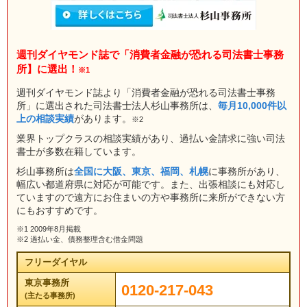
週刊ダイヤモンド誌で「消費者金融が恐れる司法書士事務
所】に選出！
※1
週刊ダイヤモンド誌より「消費者金融が恐れる司法書士事務
所」に選出された司法書士法人杉山事務所は、
毎月10,000件以
上の相談実績
があります。
※2
業界トップクラスの相談実績があり、過払い金請求に強い司法
書士が多数在籍しています。
杉山事務所は
全国に大阪、東京、福岡、札幌
に事務所があり、
幅広い都道府県に対応が可能です。また、出張相談にも対応し
ていますので遠方にお住まいの方や事務所に来所ができない方
にもおすすめです。
※1 2009年8月掲載
※2 過払い金、債務整理含む借金問題
フリーダイヤル
東京事務所
0120-217-043
(主たる事務所)