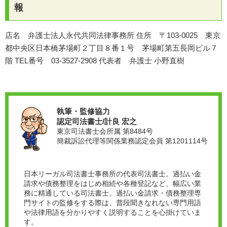
報
店名 弁護士法人永代共同法律事務所 住所 〒103-0025 東京
都中央区日本橋茅場町２丁目８番１号 茅場町第五長岡ビル７
階 TEL番号 03-3527-2908 代表者 弁護士 小野直樹
執筆・監修協力
認定司法書士/計良 宏之
東京司法書士会所属 第8484号
簡裁訴訟代理等関係業務認定会員 第1201114号
日本リーガル司法書士事務所の代表司法書士。過払い金
請求や債務整理をはじめ相続や各種登記など、幅広い業
務に精通している司法書士。過払い金請求・債務整理専
門サイトの監修をする際は、普段聞きなれない専門用語
や法律用語を分かりやすく説明することを心掛けていま
す。