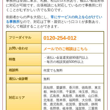
事務所は全国に東京、札幌、松山の3ヵ所あり、幅広い都道府県
に対応が可能です。出張相談にも対応しているので事務所に行
くことがむずかしい方でも安心です。
依頼者からの声を大切にし、
常にサービスの向上を心がけてい
る事務所
なので、対応は丁寧・親切という口コミが多数あり、
安心して相談することができます。
0120-254-012
フリーダイヤル
お問い合わせ
メールでのご相談はこちら
・過払い金返還実績90億円以上
特徴
・毎月の相談実績500件以上
相談料
何度でも無料
過払い金診断
無料
高知県、愛媛県、香川県、徳島県、東京
都、神奈川県、千葉県、埼玉県、岡山
県、広島県、鳥取県、島根県、山口県、
対応エリア
北海道、熊本県、福岡県、大分県、宮崎
県、鹿児島県、佐賀県、愛知県、静岡
県、長野県、岐阜県、滋賀県、三重県