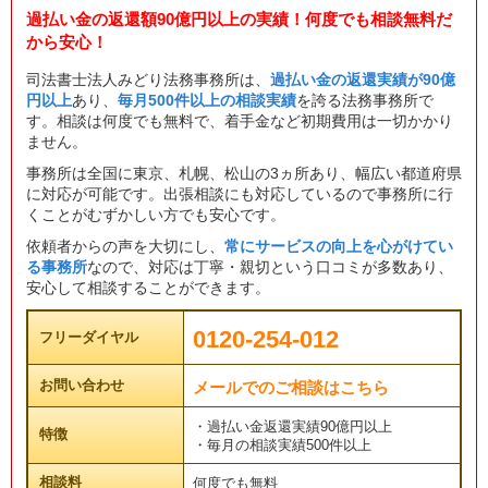
過払い金の返還額90億円以上の実績！何度でも相談無料だ
から安心！
司法書士法人みどり法務事務所は、
過払い金の返還実績が90億
円以上
あり、
毎月500件以上の相談実績
を誇る法務事務所で
す。相談は何度でも無料で、着手金など初期費用は一切かかり
ません。
事務所は全国に東京、札幌、松山の3ヵ所あり、幅広い都道府県
に対応が可能です。出張相談にも対応しているので事務所に行
くことがむずかしい方でも安心です。
依頼者からの声を大切にし、
常にサービスの向上を心がけてい
る事務所
なので、対応は丁寧・親切という口コミが多数あり、
安心して相談することができます。
0120-254-012
フリーダイヤル
お問い合わせ
メールでのご相談はこちら
・過払い金返還実績90億円以上
特徴
・毎月の相談実績500件以上
相談料
何度でも無料