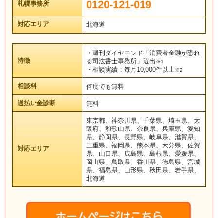
0120-121-019
札幌事務所
対応エリア
北海道
・週刊ダイヤモンド「消費者金融が恐れ
特徴
る司法書士事務所」選出
※1
・相談実績：毎月10,000件以上
※2
相談料
何度でも無料
過払い金診断
無料
東京都、神奈川県、千葉県、埼玉県、大
阪府、和歌山県、奈良県、兵庫県、愛知
県、静岡県、長野県、岐阜県、滋賀県、
三重県、福岡県、熊本県、大分県、佐賀
対応エリア
県、山口県、広島県、島根県、愛媛県、
岡山県、鳥取県、香川県、徳島県、宮城
県、福島県、山形県、秋田県、岩手県、
北海道