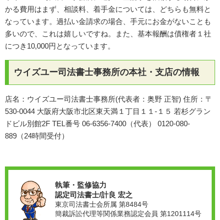
かる費用はまず、相談料、着手金については、どちらも無料と
なっています。過払い金請求の場合、手元にお金がないことも
多いので、これは嬉しいですね。また、基本報酬は債権者１社
につき10,000円となっています。
ウイズユー司法書士事務所の本社・支店の情報
店名：ウイズユー司法書士事務所(代表者：奥野 正智) 住所：〒
530-0044 大阪府大阪市北区東天満１丁目１１-１５ 若杉グラン
ドビル別館2F TEL番号 06-6356-7400（代表） 0120-080-
889（24時間受付）
執筆・監修協力
認定司法書士/計良 宏之
東京司法書士会所属 第8484号
簡裁訴訟代理等関係業務認定会員 第1201114号