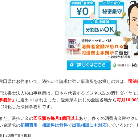
秋田県にお住まいで、過払い金請求に強い事務所をお探しの方は、
司法
司法書士法人杉山事務所は、日本を代表するビジネス誌の週刊ダイヤモ
事務所」
に選出
されました。愛知県をはじめ全国各地から
毎月10,0
※1
に特化した法律事務所です。
また、過払い金の
回収額も毎月1億円以上
あり、多くの消費者金融やク
い金請求の
初期費用・相談料は無料
で
出張相談にも対応
しているので一
※1 2009年8月掲載