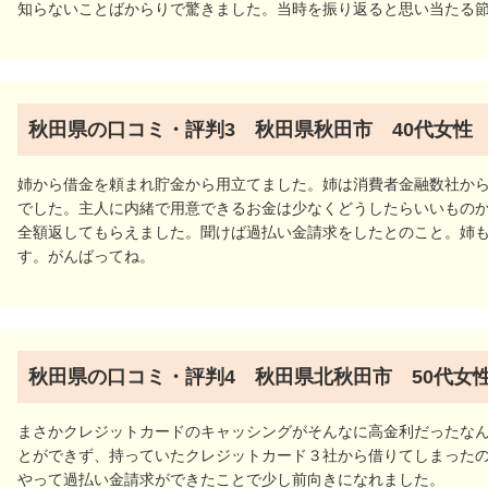
知らないことばからりで驚きました。当時を振り返ると思い当たる
秋田県の口コミ・評判3 秋田県秋田市 40代女性
姉から借金を頼まれ貯金から用立てました。姉は消費者金融数社か
でした。主人に内緒で用意できるお金は少なくどうしたらいいもの
全額返してもらえました。聞けば過払い金請求をしたとのこと。姉
す。がんばってね。
秋田県の口コミ・評判4 秋田県北秋田市 50代女
まさかクレジットカードのキャッシングがそんなに高金利だったな
とができず、持っていたクレジットカード３社から借りてしまった
やって過払い金請求ができたことで少し前向きになれました。