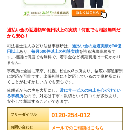
過払い金の返還額90億円以上の実績！何度でも相談無料だ
から安心！
司法書士法人みどり法務事務所は、
過払い金の返還実績が90億
円以上
あり、
毎月500件以上の相談実績
を誇る法務事務所で
す。相談は何度でも無料で、着手金など初期費用は一切かかり
ません。
事務所は全国に東京、札幌、松山の3ヵ所あり、幅広い都道府県
に対応が可能です。出張相談にも対応しているので事務所に行
くことがむずかしい方でも安心です。
依頼者からの声を大切にし、
常にサービスの向上を心がけてい
る事務所
なので、対応は丁寧・親切という口コミが多数あり、
安心して相談することができます。
0120-254-012
フリーダイヤル
お問い合わせ
メールでのご相談はこちら