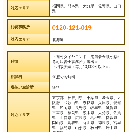
福岡県、熊本県、大分県、佐賀県、山口
対応エリア
県
0120-121-019
札幌事務所
対応エリア
北海道
・週刊ダイヤモンド「消費者金融が恐れ
特徴
る司法書士事務所」選出
※1
・相談実績：毎月10,000件以上
※2
相談料
何度でも無料
過払い金診断
無料
東京都、神奈川県、千葉県、埼玉県、大
阪府、和歌山県、奈良県、兵庫県、愛知
県、静岡県、長野県、岐阜県、滋賀県、
三重県、福岡県、熊本県、大分県、佐賀
対応エリア
県、山口県、広島県、島根県、愛媛県、
岡山県、鳥取県、香川県、徳島県、宮城
県、福島県、山形県、秋田県、岩手県、