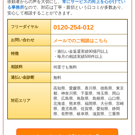
依頼者からの声を大切にし、
常にサービスの向上を心がけてい
る事務所
なので、対応は丁寧・親切という口コミが多数あり、
安心して相談することができます。
0120-254-012
フリーダイヤル
お問い合わせ
メールでのご相談はこちら
・過払い金返還実績90億円以上
特徴
・毎月の相談実績500件以上
相談料
何度でも無料
過払い金診断
無料
高知県、愛媛県、香川県、徳島県、東京
都、神奈川県、千葉県、埼玉県、岡山
県、広島県、鳥取県、島根県、山口県、
対応エリア
北海道、熊本県、福岡県、大分県、宮崎
県、鹿児島県、佐賀県、愛知県、静岡
県、長野県、岐阜県、滋賀県、三重県