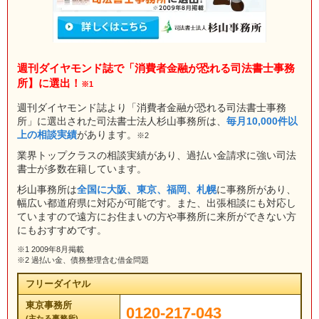
週刊ダイヤモンド誌で「消費者金融が恐れる司法書士事務
所】に選出！
※1
週刊ダイヤモンド誌より「消費者金融が恐れる司法書士事務
所」に選出された司法書士法人杉山事務所は、
毎月10,000件以
上の相談実績
があります。
※2
業界トップクラスの相談実績があり、過払い金請求に強い司法
書士が多数在籍しています。
杉山事務所は
全国に大阪、東京、福岡、札幌
に事務所があり、
幅広い都道府県に対応が可能です。また、出張相談にも対応し
ていますので遠方にお住まいの方や事務所に来所ができない方
にもおすすめです。
※1 2009年8月掲載
※2 過払い金、債務整理含む借金問題
フリーダイヤル
東京事務所
0120-217-043
(主たる事務所)