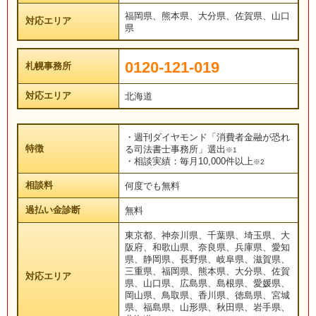
福岡県、熊本県、大分県、佐賀県、山口
対応エリア
県
0120-121-019
札幌事務所
対応エリア
北海道
・週刊ダイヤモンド「消費者金融が恐れ
特徴
る司法書士事務所」選出
※1
・相談実績：毎月10,000件以上
※2
相談料
何度でも無料
過払い金診断
無料
東京都、神奈川県、千葉県、埼玉県、大
阪府、和歌山県、奈良県、兵庫県、愛知
県、静岡県、長野県、岐阜県、滋賀県、
三重県、福岡県、熊本県、大分県、佐賀
対応エリア
県、山口県、広島県、島根県、愛媛県、
岡山県、鳥取県、香川県、徳島県、宮城
県、福島県、山形県、秋田県、岩手県、