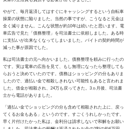
やがて、毎月返済してはすぐにキャッシングするという自転車
操業の状態に陥りました。当然の事ですが、こうなると元金は
全く減りません。こんな状態が約10年は続いたと思います。電
車広告で見た「債務整理」を司法書士に依頼しました。ある時
に支払いが出来なくなってしまいました。バイトの契約時間が
減った事が原因でした。
私は司法書士の元へ向かいました。債務整理を頼みに行ったの
です。実は電車の広告を見て、もし無理になったら整理しても
らおうと決めていたのです。債務はショッピングの分もありま
したので、過払い金で相殺しきれない可能性もあると言われま
した。借金が相殺され、24万も戻ってきた。3ヵ月後、司法書
士から電話がありました。
「過払い金でショッピングの分も含めて相殺された上に、戻っ
てくるお金もある」というのです。すごくうれしかったです。
早く片付けたかった私は、金利分は請求しないで和解をお願い
しました。司法書士の報酬は返済されたお金の2割の約6万円