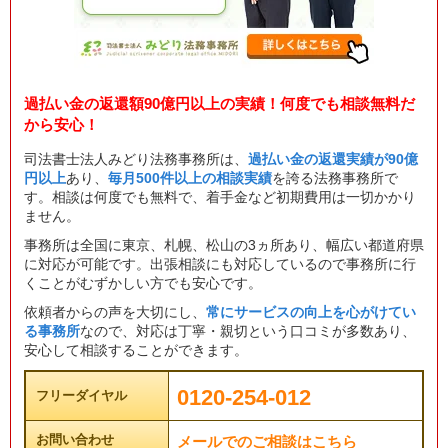
過払い金の返還額90億円以上の実績！何度でも相談無料だ
から安心！
司法書士法人みどり法務事務所は、
過払い金の返還実績が90億
円以上
あり、
毎月500件以上の相談実績
を誇る法務事務所で
す。相談は何度でも無料で、着手金など初期費用は一切かかり
ません。
事務所は全国に東京、札幌、松山の3ヵ所あり、幅広い都道府県
に対応が可能です。出張相談にも対応しているので事務所に行
くことがむずかしい方でも安心です。
依頼者からの声を大切にし、
常にサービスの向上を心がけてい
る事務所
なので、対応は丁寧・親切という口コミが多数あり、
安心して相談することができます。
0120-254-012
フリーダイヤル
お問い合わせ
メールでのご相談はこちら