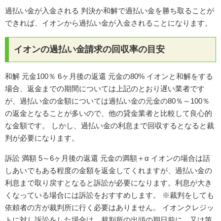
過払い金が入金される 判決か和解で過払い金を勝ち取ることが
できれば、イオンから過払い金が入金されることになります。
イオンの過払い金請求の回収率の目安
和解 元金100％ 6ヶ月後の返還 元金の80% イオンと和解をする
場合、返金までの期間については上記のとおり遅い業者です
が、過払い金の金額については過払い金の元金の80％～100％
の返金となることが多いので、他の貸金業者と比較して良心的
な金額です。 しかし、過払い金の利息まで回収するとなると裁
判が必要になります。
訴訟 満額 5～6ヶ月後の返還 元金の満額＋α イオンの場合は話
しあいでもある程度の金額を返金してくれますが、過払い金の
利息まで取り戻すとなると訴訟が必要になります。利息が大き
くなっている場合には訴訟をおすすめします。 ※裁判をしても
依頼者の方が裁判所に行く必要はありません。 イオンクレジッ
トに対し訴訟をした場合は、裁判所の出頭の期日前に、又は第