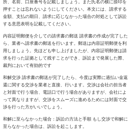
所、名前、口座番号を記載しましょう。また氏名の横に捺印を
押すことは忘れないようにしてください。本文には、請求する
金額、支払の期日、請求に応じなかった場合の対処として訴訟
する意思表明を記載してください。
内容証明郵便を介しての請求書の郵送 請求書の作成が完了した
ら、業者へ請求書の郵送を行います。郵送は内容証明郵便を利
用しましょう。先ほども申し上げましたが、内容証明郵便は請
求を行った証拠として残すことができ、訴訟まで発展した際、
裁判において有効的です
和解交渉 請求書の郵送が完了したら、今度は実際に過払い金返
還に関する交渉を業者と直接、行います。交渉は会社の担当者
と対面で行う場合、電話口で行う場合がありますが、会社によ
って異なりますが、交渉をスムーズに進めるためには対面で交
渉を行った方がいいでしょう。
和解に至らなかった場合：訴訟の方法と手順 もし交渉で和解に
至らなかった場合は、訴訟を起こします。