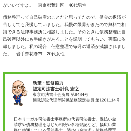
がいいですよ。 東京都荒川区 40代男性
債務整理って自己破産のことだと思ってたので、借金の返済が
苦しくても我慢していました。我慢の限界がきたので無料で相
談できる法律事務所に相談しました。そのときに債務整理は自
己破産以外にも手続きがあることを説明してもらい、実際に依
頼しました。私の場合、任意整理で毎月の返済が減額されまし
た。 岩手県花巻市 20代女性
執筆・監修協力
認定司法書士/計良 宏之
東京司法書士会所属 第8484号
簡裁訴訟代理等関係業務認定会員 第1201114号
日本リーガル司法書士事務所の代表司法書士。過払い金
請求や債務整理をはじめ相続や各種登記など、幅広い業
務に精通している司法書士。過払い金請求・債務整理専