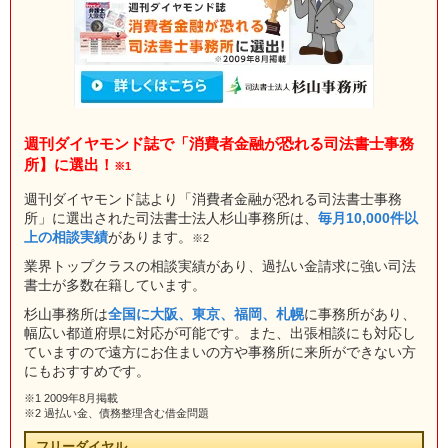
週刊ダイヤモンド誌で「消費者金融が恐れる司法書士事務
所】に選出！
※1
週刊ダイヤモンド誌より「消費者金融が恐れる司法書士事務
所」に選出された司法書士法人杉山事務所は、
毎月10,000件以
上の相談実績
があります。
※2
業界トップクラスの相談実績があり、過払い金請求に強い司法
書士が多数在籍しています。
杉山事務所は
全国に大阪、東京、福岡、札幌
に事務所があり、
幅広い都道府県に対応が可能です。また、出張相談にも対応し
ていますので遠方にお住まいの方や事務所に来所ができない方
にもおすすめです。
※1 2009年8月掲載
※2 過払い金、債務整理含む借金問題
フリーダイヤル