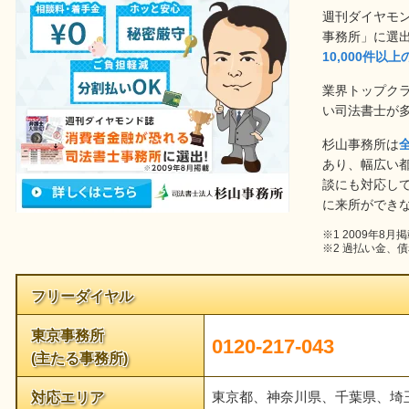
週刊ダイヤモ
事務所」に選
10,000件以
業界トップク
い司法書士が
杉山事務所は
あり、幅広い
談にも対応し
に来所ができ
※1 2009年8月
※2 過払い金、
フリーダイヤル
東京事務所
0120-217-043
(主たる事務所)
対応エリア
東京都、神奈川県、千葉県、埼