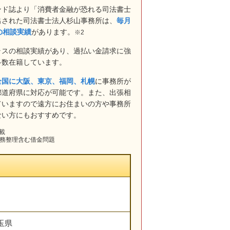
ンド誌より「消費者金融が恐れる司法書士
出された司法書士法人杉山事務所は、
毎月
上の相談実績
があります。
※2
ラスの相談実績があり、過払い金請求に強
多数在籍しています。
全国に大阪、東京、福岡、札幌
に事務所が
都道府県に対応が可能です。また、出張相
ていますので遠方にお住まいの方や事務所
ない方にもおすすめです。
掲載
債務整理含む借金問題
玉県