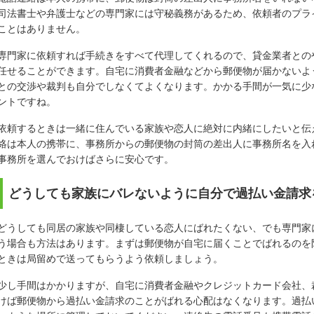
司法書士や弁護士などの専門家には守秘義務があるため、依頼者のプラ
ことはありません。
専門家に依頼すれば手続きをすべて代理してくれるので、貸金業者との
任せることができます。自宅に消費者金融などから郵便物が届かないよ
との交渉や裁判も自分でしなくてよくなります。かかる手間が一気に少
ントですね。
依頼するときは一緒に住んでいる家族や恋人に絶対に内緒にしたいと伝
絡は本人の携帯に、事務所からの郵便物の封筒の差出人に事務所名を入
事務所を選んでおけばさらに安心です。
どうしても家族にバレないように自分で過払い金請求
どうしても同居の家族や同棲している恋人にばれたくない、でも専門家
う場合も方法はあります。まずは郵便物が自宅に届くことでばれるのを
ときは局留めで送ってもらうよう依頼しましょう。
少し手間はかかりますが、自宅に消費者金融やクレジットカード会社、
けば郵便物から過払い金請求のことがばれる心配はなくなります。過払