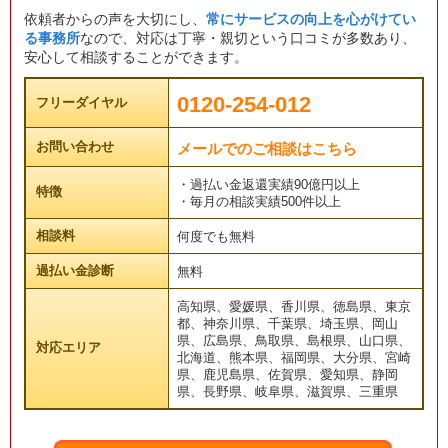
依頼者からの声を大切にし、
常にサービスの向上を心がけてい
る事務所
なので、対応は丁寧・親切という口コミが多数あり、
安心して相談することができます。
0120-254-012
フリーダイヤル
お問い合わせ
メールでのご相談はこちら
・過払い金返還実績90億円以上
特徴
・毎月の相談実績500件以上
相談料
何度でも無料
過払い金診断
無料
高知県、愛媛県、香川県、徳島県、東京
都、神奈川県、千葉県、埼玉県、岡山
県、広島県、鳥取県、島根県、山口県、
対応エリア
北海道、熊本県、福岡県、大分県、宮崎
県、鹿児島県、佐賀県、愛知県、静岡
県、長野県、岐阜県、滋賀県、三重県