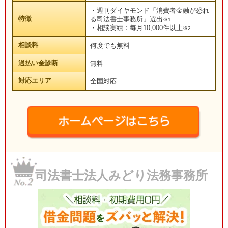
・週刊ダイヤモンド「消費者金融が恐れ
特徴
る司法書士事務所」選出
※1
・相談実績：毎月10,000件以上
※2
相談料
何度でも無料
過払い金診断
無料
対応エリア
全国対応
司法書士法人みどり法務事務所