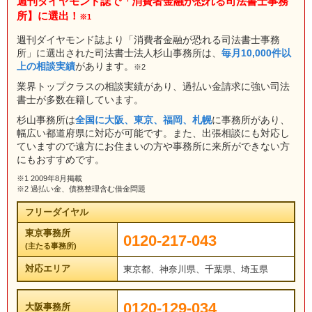
週刊ダイヤモンド誌で「消費者金融が恐れる司法書士事務
所】に選出！
※1
週刊ダイヤモンド誌より「消費者金融が恐れる司法書士事務
所」に選出された司法書士法人杉山事務所は、
毎月10,000件以
上の相談実績
があります。
※2
業界トップクラスの相談実績があり、過払い金請求に強い司法
書士が多数在籍しています。
杉山事務所は
全国に大阪、東京、福岡、札幌
に事務所があり、
幅広い都道府県に対応が可能です。また、出張相談にも対応し
ていますので遠方にお住まいの方や事務所に来所ができない方
にもおすすめです。
※1 2009年8月掲載
※2 過払い金、債務整理含む借金問題
フリーダイヤル
東京事務所
0120-217-043
(主たる事務所)
対応エリア
東京都、神奈川県、千葉県、埼玉県
0120-129-034
大阪事務所