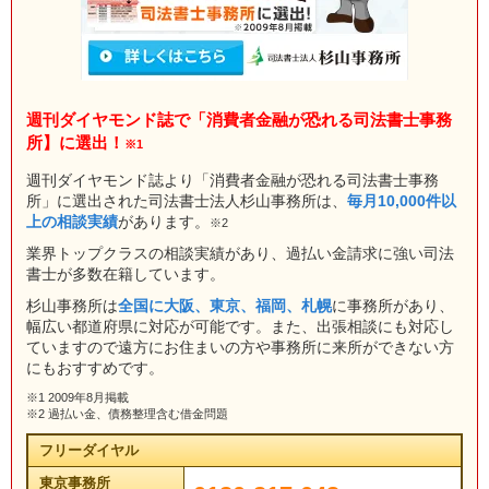
週刊ダイヤモンド誌で「消費者金融が恐れる司法書士事務
所】に選出！
※1
週刊ダイヤモンド誌より「消費者金融が恐れる司法書士事務
所」に選出された司法書士法人杉山事務所は、
毎月10,000件以
上の相談実績
があります。
※2
業界トップクラスの相談実績があり、過払い金請求に強い司法
書士が多数在籍しています。
杉山事務所は
全国に大阪、東京、福岡、札幌
に事務所があり、
幅広い都道府県に対応が可能です。また、出張相談にも対応し
ていますので遠方にお住まいの方や事務所に来所ができない方
にもおすすめです。
※1 2009年8月掲載
※2 過払い金、債務整理含む借金問題
フリーダイヤル
東京事務所