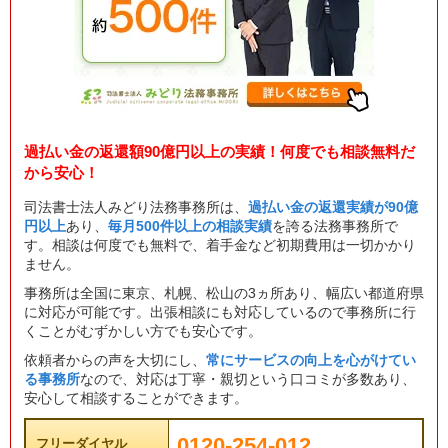
過払い金の返還額90億円以上の実績！何度でも相談無料だ
から安心！
司法書士法人みどり法務事務所は、
過払い金の返還実績が90億
円以上
あり、
毎月500件以上の相談実績
を誇る法務事務所で
す。相談は何度でも無料で、着手金など初期費用は一切かかり
ません。
事務所は全国に東京、札幌、松山の3ヵ所あり、幅広い都道府県
に対応が可能です。出張相談にも対応しているので事務所に行
くことがむずかしい方でも安心です。
依頼者からの声を大切にし、
常にサービスの向上を心がけてい
る事務所
なので、対応は丁寧・親切という口コミが多数あり、
安心して相談することができます。
0120-254-012
フリーダイヤル